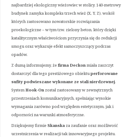
najbardziej ekologiczny wieżowiec w stolicy. 140-metrowy
budynek zamyka kompleks trzech wież (X, Y, Z), wokół
których zastosowano nowatorskie rozwiązania
proekologiczne – w tym tzw. zielony beton, który dzięki
katalitycznym właściwościom przyczynia się do redukcji
smogu oraz wykazuje efekt samoczyszczący podczas
opadów.
Z dumą informujemy, że
firma Deckon
miała zaszczyt
dostarczyć dla tego prestiżowego obiektu
perforowane
sufity podwieszane wykonane ze stali nierdzewnej
.
System
Hook-On
został zastosowany w zewnętrznych
przestrzeniach komunikacyjnych, spełniając wysokie
wymagania zarówno pod względem estetycznym, jak i
odporności na warunki atmosferyczne.
Dziękujemy firmie
Skanska
za zaufanie oraz możliwość
uczestniczenia w realizacji tak innowacyjnego projektu.