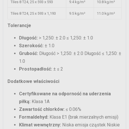
Tiles 8 T24, 25 x 593 x 593
9.4 kg/m²
10.8 kg/m²
Tiles 8 T24, 25 x 593 x 1,193
9.5 kg/m²
11.0 kg/m²
Tolerancje
Długość:
> 1,250: ± 2.0 ≤ 1,250: ± 1.0
Szerokość:
± 1.0
Grubość:
Długość > 1,250: ± 2.0 Długość ≤ 1,250: ±
1.0
Prostopadłość:
± ≤ 2
Dodatkowe właściwości
Certyfikowane na odporność na uderzenia
piłką:
Klasa 1A
Zawartość chlorków:
≤ 0.06%
Formaldehyd:
Klasa E1 (brak mierzalnych emisji)
Klimat wewnętrzny:
Niska emisja cząstek Niskie