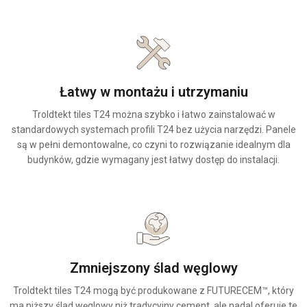
Łatwy w montażu i utrzymaniu
Troldtekt tiles T24 można szybko i łatwo zainstalować w
standardowych systemach profili T24 bez użycia narzędzi. Panele
są w pełni demontowalne, co czyni to rozwiązanie idealnym dla
budynków, gdzie wymagany jest łatwy dostęp do instalacji.
Zmniejszony ślad węglowy
Troldtekt tiles T24 mogą być produkowane z FUTURECEM™, który
ma niższy ślad węglowy niż tradycyjny cement, ale nadal oferuje te