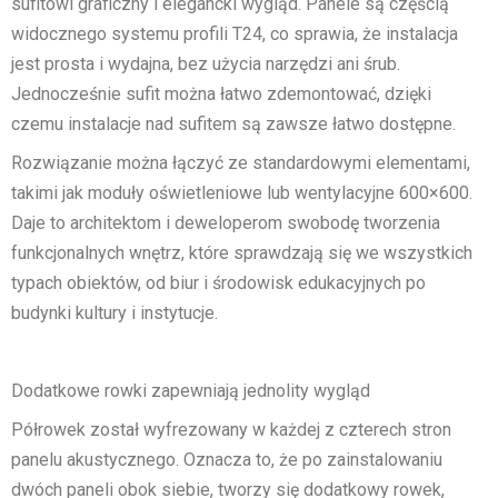
sufitowi graficzny i elegancki wygląd. Panele są częścią
widocznego systemu profili T24, co sprawia, że instalacja
jest prosta i wydajna, bez użycia narzędzi ani śrub.
Jednocześnie sufit można łatwo zdemontować, dzięki
czemu instalacje nad sufitem są zawsze łatwo dostępne.
Rozwiązanie można łączyć ze standardowymi elementami,
takimi jak moduły oświetleniowe lub wentylacyjne 600×600.
Daje to architektom i deweloperom swobodę tworzenia
funkcjonalnych wnętrz, które sprawdzają się we wszystkich
typach obiektów, od biur i środowisk edukacyjnych po
budynki kultury i instytucje.
Dodatkowe rowki zapewniają jednolity wygląd
Półrowek został wyfrezowany w każdej z czterech stron
panelu akustycznego. Oznacza to, że po zainstalowaniu
dwóch paneli obok siebie, tworzy się dodatkowy rowek,