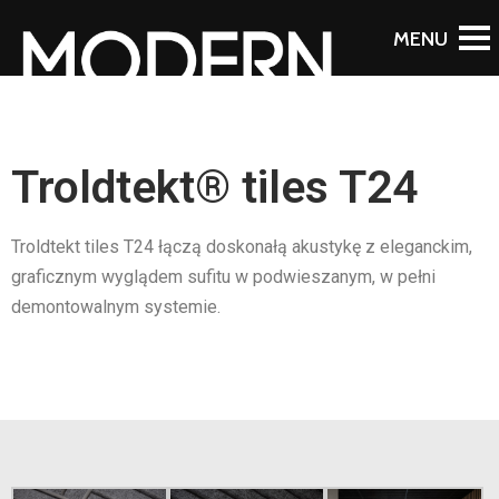
Troldtekt® tiles T24
Troldtekt tiles T24 łączą doskonałą akustykę z eleganckim,
graficznym wyglądem sufitu w podwieszanym, w pełni
demontowalnym systemie.