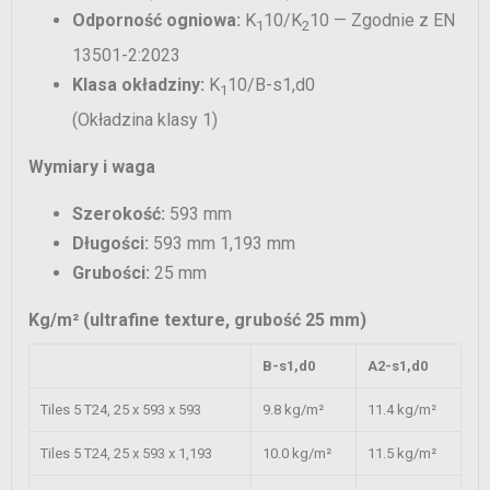
Odporność ogniowa:
K
10/K
10 — Zgodnie z EN
1
2
13501-2:2023
Klasa okładziny:
K
10/B-s1,d0
1
(Okładzina klasy 1)
Wymiary i waga
Szerokość:
593 mm
Długości:
593 mm 1,193 mm
Grubości:
25 mm
Kg/m² (ultrafine texture, grubość 25 mm)
B-s1,d0
A2-s1,d0
Tiles 5 T24, 25 x 593 x 593
9.8 kg/m²
11.4 kg/m²
Tiles 5 T24, 25 x 593 x 1,193
10.0 kg/m²
11.5 kg/m²