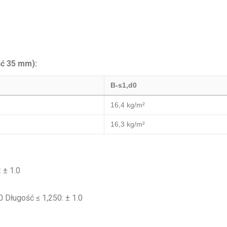
ść 35 mm):
B-s1,d0
16,4 kg/m²
16,3 kg/m²
: ± 1.0
0 Długość ≤ 1,250: ± 1.0