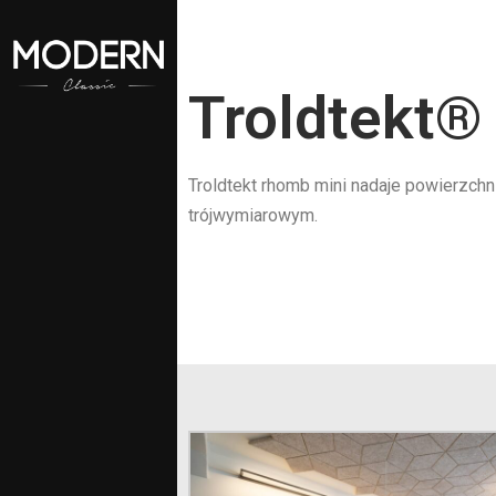
Troldtekt®
Troldtekt rhomb mini nadaje powierzchn
trójwymiarowym.
aszego konta