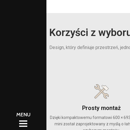
Korzyści z wybor
Design, który definiuje przestrzeń, jed
Prosty montaż
ŚCI
Dzięki kompaktowemu formatowi 600 × 69
ŚCI
mini został zaprojektowany z myślą o łat