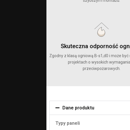
szybszym montażu.
Skuteczna odporność og
Zgodny z klasą ogniową B-s1,d0 i może by
projektach o wysokich wymagani
przeciwpożarowych.
Dane produktu
Typy paneli