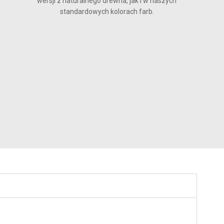
wersji z naturalnego drewna, jak i w naszych
standardowych kolorach farb.