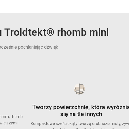
u Troldtekt® rhomb mini
nocześnie pochłaniając dźwięk
Tworzy powierzchnię, która wyróżni
się na tle innych
3 mm, rhomb
wiejszym i
Kompaktowe sześciokąty tworzą drobnoziarnisty, ży