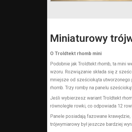
l
Miniaturowy trój
O Troldtekt rhomb mini
Podobnie jak Troldtekt rhomb, ta mini
wzoru. Rozwiązanie składa się z sześci
mniejsze od sześciokąta utworzonego p
ic.pl
rhomb. Trzy romby na panelu sześcioką
Jeśli wybierzesz wariant Troldtekt rho
równoległe rowki, co odpowiada 12 row
Panele posiadają fazowane krawędzie, a
trójwymiarowy był jeszcze bardziej wyr