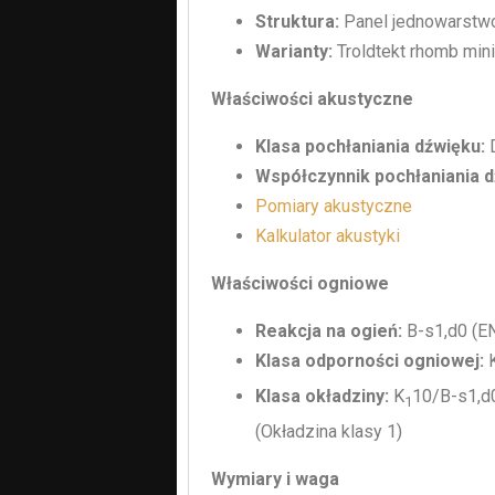
Struktura:
Panel jednowarst
Warianty:
Troldtekt rhomb mini
Właściwości akustyczne
Klasa pochłaniania dźwięku:
D
Współczynnik pochłaniania d
Pomiary akustyczne
Kalkulator akustyki
Właściwości ogniowe
Reakcja na ogień:
B-s1,d0 (E
Klasa odporności ogniowej:
Klasa okładziny:
K
10/B-s1,d
1
(Okładzina klasy 1)
Wymiary i waga