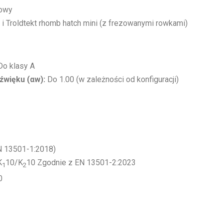
wowy
 i Troldtekt rhomb hatch mini (z frezowanymi rowkami)
o klasy A
źwięku (αw):
Do 1.00 (w zależności od konfiguracji)
N 13501-1:2018)
K
10/K
10 Zgodnie z EN 13501-2:2023
1
2
0