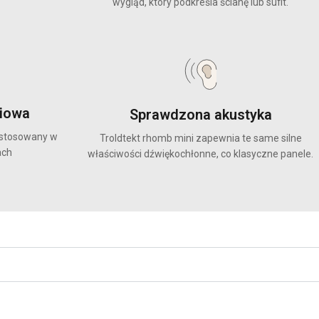
wygląd, który podkreśla ścianę lub sufit.
niowa
Sprawdzona akustyka
ć stosowany w
Troldtekt rhomb mini zapewnia te same silne
ach
właściwości dźwiękochłonne, co klasyczne panele.