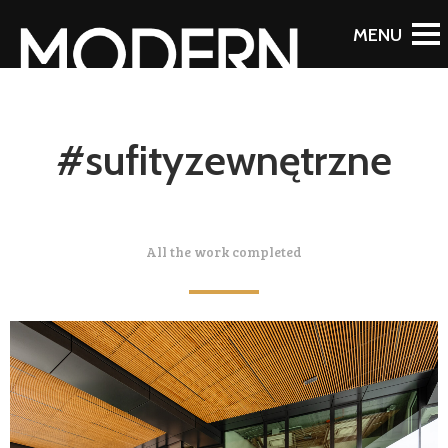
#sufityzewnętrzne
All the work completed