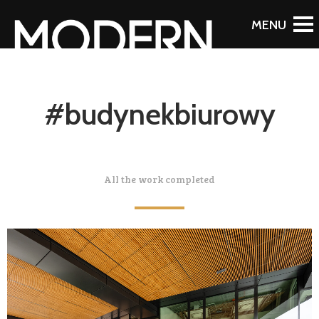
#budynekbiurowy
All the work completed