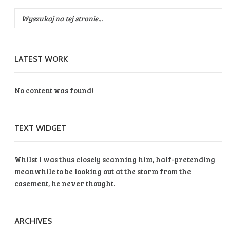
LATEST WORK
No content was found!
TEXT WIDGET
Whilst I was thus closely scanning him, half-pretending
meanwhile to be looking out at the storm from the
casement, he never thought.
EXTERNAL PAYMENT
GATEWAYS
ARCHIVES