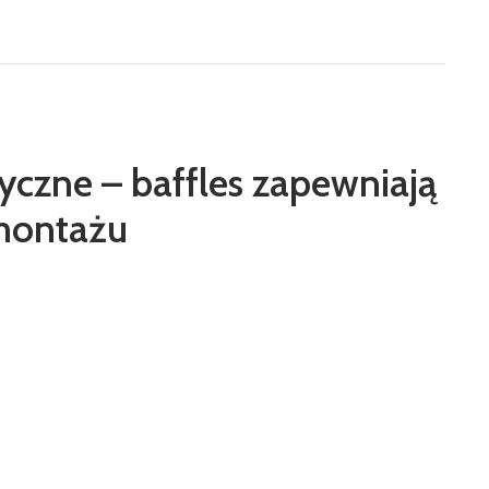
czne – baffles zapewniają
montażu
 elementy podwieszane pionowo pod stropem, które
ę. Rozwiązanie daje projektantom pełną kontrolę nad
ewnętrznym.Dobra akustyka jest kluczowa dla
 jak biura typu open space, obiekty handlowe czy…