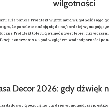
wilgotności
uje, że panele Troldtekt wytrzymują wilgotność sięgając
 tym, że panele te nadają się do najbardziej wymagających
yczne Troldtekt tolerują wilgoć nawet lepiej, niż wcześn
ikacji oznaczenia CE pod względem wodoodporności pane
asa Decor 2026: gdy dźwięk n
ierdziło swoją pozycję najbardziej wymagającej i prestiż