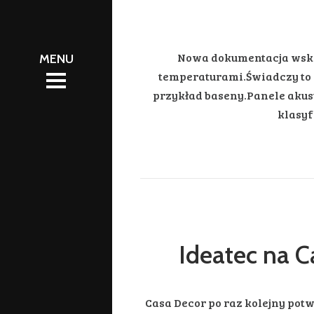
l
ŚCI
Nowa dokumentacja wskaz
ŚCI
temperaturami.Świadczy to o
przykład baseny.Panele akust
klasyf
ic.pl
Ideatec na C
Casa Decor po raz kolejny potw