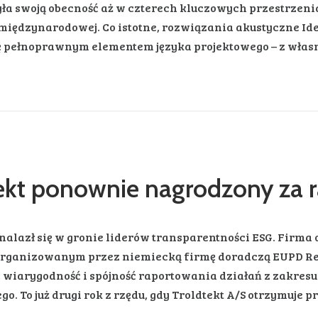
ła swoją obecność aż w czterech kluczowych przestrzen
międzynarodowej. Co istotne, rozwiązania akustyczne Idea
ię pełnoprawnym elementem języka projektowego – z własn
ekt ponownie nagrodzony za 
znalazł się w gronie liderów transparentności ESG. Firma
rganizowanym przez niemiecką firmę doradczą EUPD Rese
, wiarygodność i spójność raportowania działań z zakresu
o. To już drugi rok z rzędu, gdy Troldtekt A/S otrzymuje 