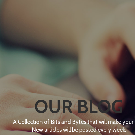
OUR BLOG
A Collection of Bits and Bytes that will make your
New articles will be posted every week.