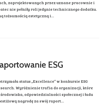
iach, zaprojektowanych przez uznane pracownie i
tec nie pełniły roli jedynie technicznego dodatku.
ą tożsamością estetyczną i…
raportowanie ESG
 otrzymała status „Excellence” w konkursie ESG
arch. Wyróżnienie trafia do organizacji, które
 środowiska, odpowiedzialności społecznej i ładu
prestiżową nagrodę za swój raport…