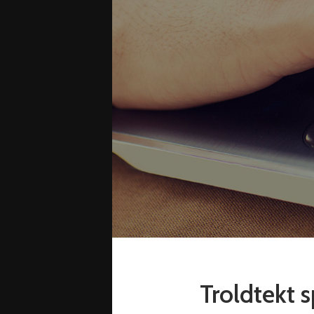
ic.pl
ic.pl
Troldtekt 