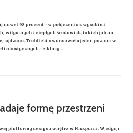
ą nawet 98 procent – w połączeniu z wysokimi
, wilgotnych i ciepłych środowisk, takich jak na
iej sądzono. Troldtekt awansował o jeden poziom w
li akustycznych – z klasy…
adaje formę przestrzeni
owej platformy designu wnętrz w Hiszpanii. W edycji