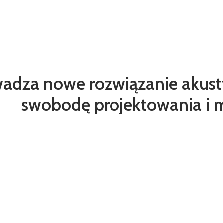
adza nowe rozwiązanie akusty
swobodę projektowania i 
nele akustyczne Troldtekt® baffles – eleganckie, smukłe
akustykę wnętrz bez ingerencji w istniejącą architektur
estetyką przestrzeni, a także pośrednio nad klimatem w
 czytelnej komunikacji. W dużych przestrzeniach – takich