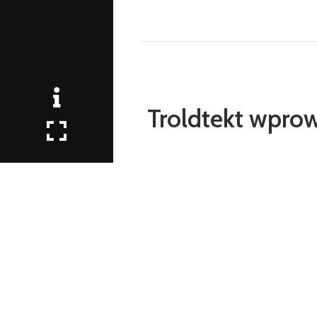
Troldtekt wprow
Troldtekt prezentuje nowe pa
pozwalają skutecznie poprawić 
komfortem akustycznym, 
samopoczucia, koncentracji i