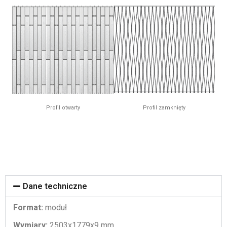
Profil otwarty
Profil zamknięty
Dane techniczne
Format:
moduł
Wymiary:
2503x1779x9 mm